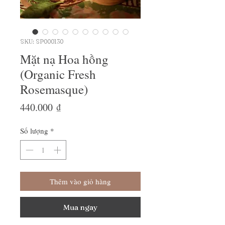
SKU: SP000130
Mặt nạ Hoa hồng
(Organic Fresh
Rosemasque)
Giá
440.000 ₫
Số lượng
*
Thêm vào giỏ hàng
Mua ngay