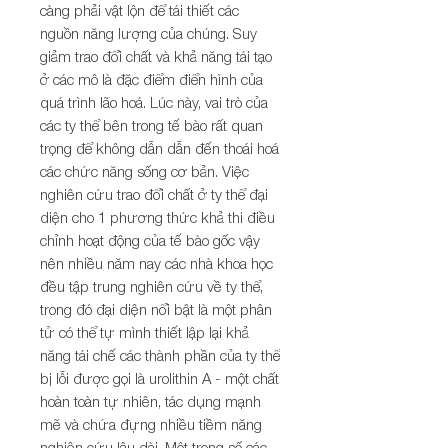
càng phải vật lộn để tái thiết các
nguồn năng lượng của chúng. Suy
giảm trao đổi chất và khả năng tái tạo
ở các mô là đặc điểm điển hình của
quá trình lão hoá. Lúc này, vai trò của
các ty thể bên trong tế bào rất quan
trọng để không dẫn dẫn đến thoái hoá
các chức năng sống cơ bản. Việc
nghiên cứu trao đổi chất ở ty thể đại
diện cho 1 phương thức khả thi điều
chỉnh hoạt động của tế bào gốc vậy
nên nhiều năm nay các nhà khoa học
đều tập trung nghiên cứu về ty thể,
trong đó đại diện nổi bật là một phân
tử có thể tự mình thiết lập lại khả
năng tái chế các thành phần của ty thể
bị lỗi được gọi là urolithin A - một chất
hoàn toàn tự nhiên, tác dụng mạnh
mẽ và chứa đựng nhiều tiềm năng
nghiên cứu lâu dài. Một trong số các