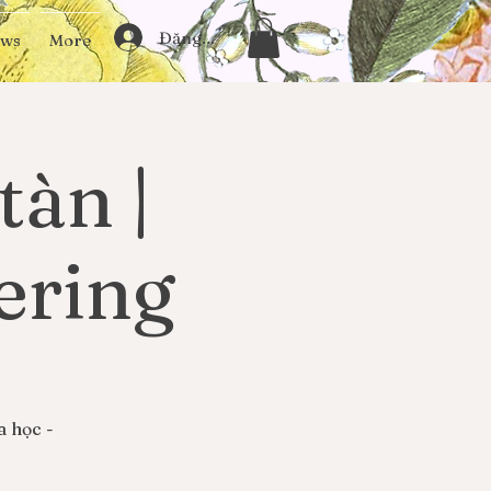
Đăng nhập
ews
More
tàn |
ering
a học -