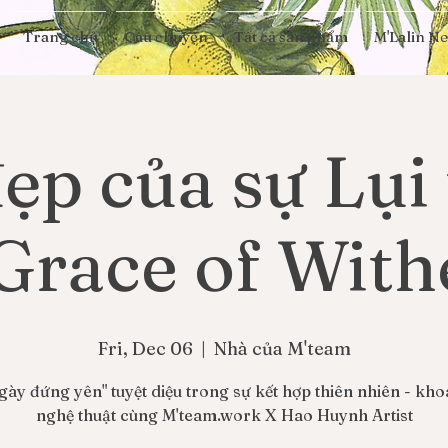
Trang chủ
Câu chuyện
Tất cả sản phẩm
M'Lalin N
ẹp của sự Lụi 
Grace of With
Fri, Dec 06
  |  
Nhà của M'team
gày đứng yên" tuyệt diệu trong sự kết hợp thiên nhiên - kho
nghệ thuật cùng M'team.work X Hao Huynh Artist