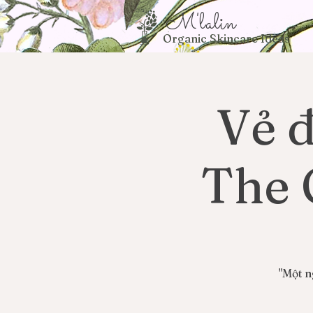
M'lalin
Organic Skincare Ideas
Vẻ đ
The 
"Một n