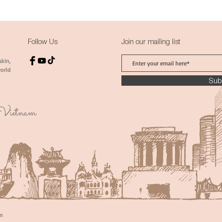
Follow Us
Join our mailing list
skin,
orld
Sub
n Vietnam
in