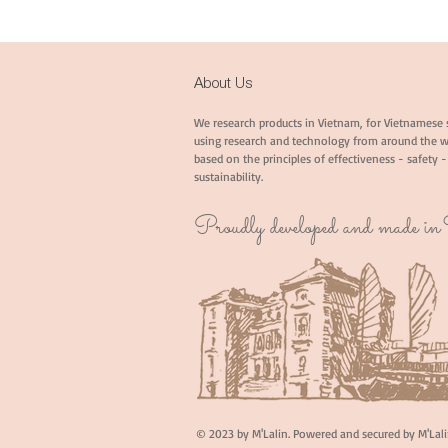
About Us
We research products in Vietnam, for Vietnamese 
using research and technology from around the w
based on the principles of effectiveness - safety -
sustainability.
Proudly developed and made i
© 2023 by M'Lalin. Powered and secured by M'Lal