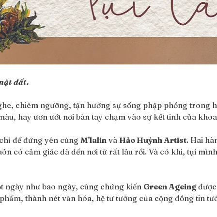
ặt đất. 
he, chiêm ngưỡng, tận hưởng sự sống phập phồng trong hơ
àu, hay ươn ướt nơi bàn tay chạm vào sự kết tinh của khoa
chỉ để đứng yên cùng 
M'lalin
 và 
Hảo Huỳnh Artist
. Hai hà
luôn có cảm giác đã đến nơi từ rất lâu rồi. Và có khi, tụi m
một ngày như bao ngày, cùng chứng kiến 
Green Ageing
 được
hẩm, thành nét văn hóa, hệ tư tưởng của cộng đồng tin tư