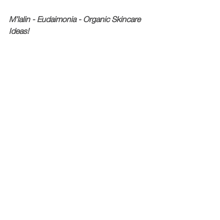
M’lalin - Eudaimonia - Organic Skincare 
Ideas!
M'Lalin
Xem tất cả
Bài đăng gần đây