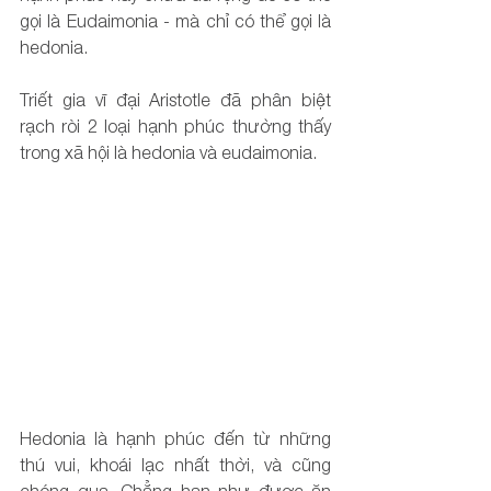
gọi là Eudaimonia - mà chỉ có thể gọi là 
hedonia.
Triết gia vĩ đại Aristotle đã phân biệt 
rạch ròi 2 loại hạnh phúc thường thấy 
trong xã hội là hedonia và eudaimonia.
Hedonia là hạnh phúc đến từ những 
thú vui, khoái lạc nhất thời, và cũng 
chóng qua. Chẳng hạn như được ăn 