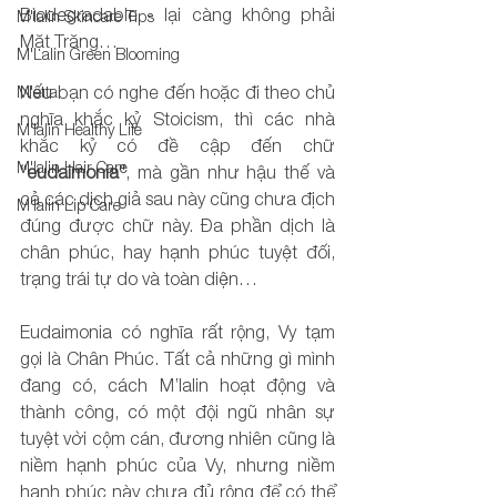
Biodegradable - lại càng không phải 
M'lalin Skincare Tips
Mặt Trăng…
M'Lalin Green Blooming
M'etta
Nếu bạn có nghe đến hoặc đi theo chủ 
nghĩa khắc kỷ Stoicism, thì các nhà 
M'lalin Healthy Life
khắc kỷ có đề cập đến chữ 
M'lalin Hair Care
“eudaimonia”
, mà gần như hậu thế và 
cả các dịch giả sau này cũng chưa địch 
M'lalin Lip Care
đúng được chữ này. Đa phần dịch là 
chân phúc, hay hạnh phúc tuyệt đối, 
trạng trái tự do và toàn diện…
Eudaimonia có nghĩa rất rộng, Vy tạm 
gọi là Chân Phúc. Tất cả những gì mình 
đang có, cách M’lalin hoạt động và 
thành công, có một đội ngũ nhân sự 
tuyệt vời cộm cán, đương nhiên cũng là 
niềm hạnh phúc của Vy, nhưng niềm 
hạnh phúc này chưa đủ rộng để có thể 