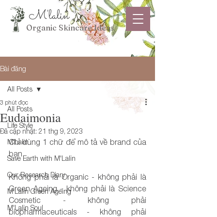
M'lalin
Organic Skincare Ideas
Bài đăng
All Posts
3 phút đọc
All Posts
Eudaimonia
Life Style
Đã cập nhật:
21 thg 9, 2023
M'Lalin
Chỉ dùng 1 chữ để mô tả về brand của 
bạn.
Save Earth with M'Lalin
Our Research Diary
Không phải là Organic - không phải là 
Green Ageing - không phải là Science 
M'Lalin Green Ageing
Cosmetic - không phải 
M'Lalin Soul
biopharmaceuticals - không phải 