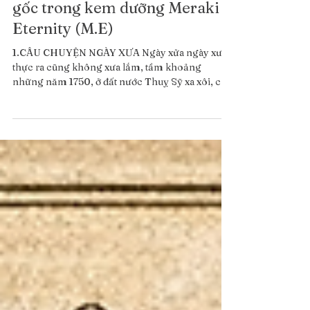
Nghiên cứu ứng dụng tế bào
gốc trong kem dưỡng Meraki
Eternity (M.E)
1.CÂU CHUYỆN NGÀY XƯA Ngày xửa ngày xưa,
thực ra cũng không xưa lắm, tầm khoảng
những năm 1750, ở đất nước Thuỵ Sỹ xa xôi, có
một giống táo được ghi nhận ở bang Thurgau –
giống táo Uttwiler Spätlauber (Malus domestica).
Giống táo này gây ấn tượng bởi khả năng bảo
quản cực kỳ tốt, người nông dân có thể hái trái và
lưu giữ cả tới tận 4 tháng mà vẫn tươi, trong khi
các giống táo khác thì đã bị nhăn nheo (thời này
chưa có thuốc thang gì đâu nhé), điều này cho
thấy tiềm năng về ki