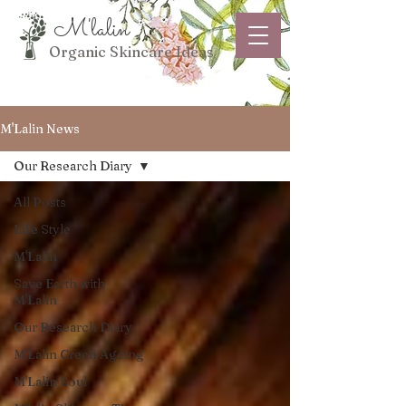
M'lalin
Organic Skincare Ideas
M'Lalin News
Our Research Diary
All Posts
Life Style
M'Lalin
Save Earth with
M'Lalin
Our Research Diary
M'Lalin Green Ageing
M'Lalin Soul