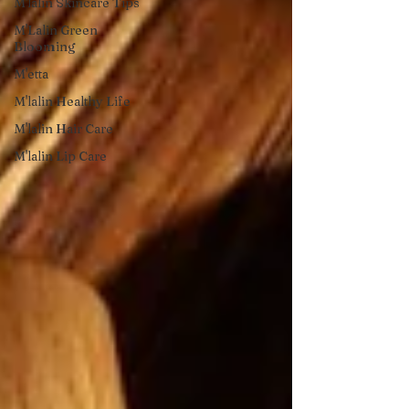
M'lalin Skincare Tips
M'Lalin Green
Blooming
M'etta
M'lalin Healthy Life
M'lalin Hair Care
M'lalin Lip Care