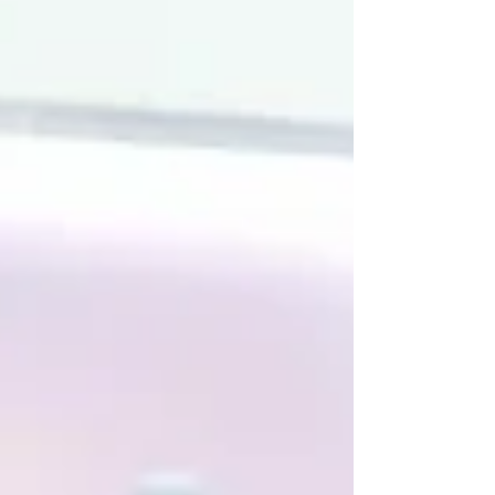
M'teamwork (Trích bài đăng cá nhân) "Hôm qua
post chiếc clip check thành phần một thực
phẩm ăn vặt, xong sáng nay có dành thời gian
trả lời một bé em về việc em không cho con ăn
đồ công nghiệp vì sợ chất bảo quản. Và với mình
thì quan điểm chọn thực phẩm bởi vì nó không
chứa chất bảo quản (ngoại trừ đồ ăn