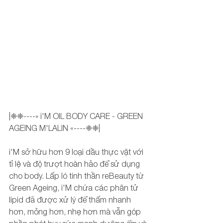
|❈❈----» i'M OIL BODY CARE - GREEN 
AGEING M'LALIN «----❈❈|
i'M sở hữu hơn 9 loại dầu thực vật với 
tỉ lệ và độ trượt hoàn hảo để sử dụng 
cho body. Lấp ló tinh thần reBeauty từ 
Green Ageing, i'M chứa các phân tử 
lipid đã được xử lý để thấm nhanh 
hơn, mỏng hơn, nhẹ hơn mà vẫn góp 