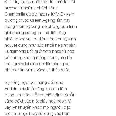
Điểm trụ lại lâu nhất nơi đầu mũi là mùi 
hương từ những nhành Blue 
Chamomile được inspire từ M.E - kem 
dưỡng thuộc Green Ageing, lần này 
mang thêm kỳ vọng mô phỏng quá trình 
giải phòng estrogen - nội tiết tố tự 
nhiên đóng vai trò điều hòa chu kỳ kinh 
nguyệt cũng như sức khoẻ hệ sinh sản. 
Eudaimonia kết lại ở note base từ hoa 
cỏ nhưng không mỏng manh, mơ hồ, 
mà ngược lại giúp gợi lên cảm giác 
chắc chắn, vững vàng và thấu suốt. 
Sự tổng hợp đó, mang đến cho 
Eudaimonia khả năng xoa dịu tâm 
trạng, an thần, hỗ trợ thiền định và sẵn 
sàng để đi vào một giấc ngủ ngon. Vì 
vậy, M' khuyến khích mọi người, đặc 
biệt là nữ giới hãy sử dụng vào ban 