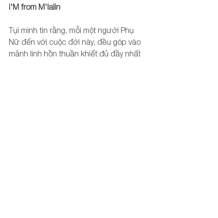
i'M from M'lalin 
Tụi mình tin rằng, mỗi một người Phụ 
Nữ đến với cuộc đời này, đều góp vào 
mảnh linh hồn thuần khiết đủ đầy nhất 
của bản thân để tạo nên Chân Phúc 
sau cùng cho tất cả, cho sự sống 
vuông tròn, cho sự thật không hẳn là 
tuyệt đối, mà cân bằng vào thời khắc 
hiện tại. Như lúc này đây.
Vượt qua bản dạng giới, những đặc 
điểm sinh học, lẫn nhiễm sắc thể... 
Chúng ta đều là Phụ Nữ khi ta nhận 
thức được ta là Phụ Nữ. 
Và ai cũng đều có thể là Phụ Nữ, là Đàn 
Ông, là một người Đàn Bà, một Cô Gái 
hay Chàng Trai... trong giây lát, lúc một 