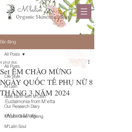
M'lalin
Organic Skincare Ideas
Bài đăng
All Posts
4 phút đọc
All Posts
Set ÊM CHÀO MỪNG
Life Style
NGÀY QUỐC TẾ PHỤ NỮ 8
M'Lalin
THÁNG 3 NĂM 2024
Save Earth with M'Lalin
Eudaimonia from M'etta
Our Research Diary
i'M from M'lalin 
M'Lalin Green Ageing
M'Lalin Soul