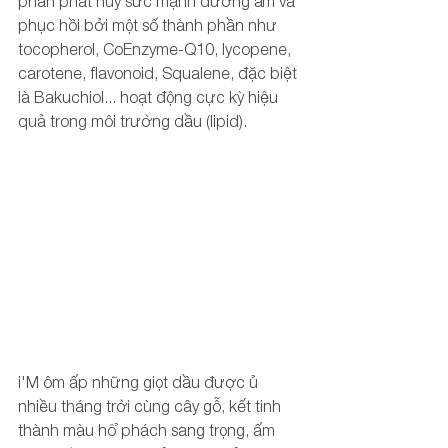
phần phát huy sức mạnh dưỡng ẩm và 
phục hồi bởi một số thành phần như 
tocopherol, CoEnzyme-Q10, lycopene, 
carotene, flavonoid, Squalene, đặc biệt 
là Bakuchiol... hoạt động cực kỳ hiệu 
quả trong môi trường dầu (lipid). 
i'M ôm ấp những giọt dầu được ủ 
nhiều tháng trời cùng cây gỗ, kết tinh 
thành màu hổ phách sang trọng, ấm 