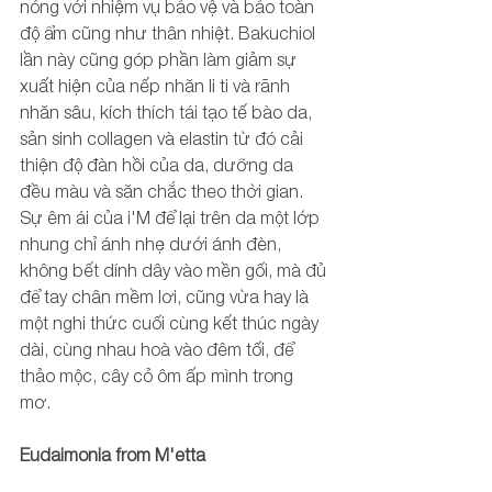
nóng với nhiệm vụ bảo vệ và bảo toàn 
độ ẩm cũng như thân nhiệt. Bakuchiol 
lần này cũng góp phần làm giảm sự 
xuất hiện của nếp nhăn li ti và rãnh 
nhăn sâu, kích thích tái tạo tế bào da, 
sản sinh collagen và elastin từ đó cải 
thiện độ đàn hồi của da, dưỡng da 
đều màu và săn chắc theo thời gian. 
Sự êm ái của i'M để lại trên da một lớp 
nhung chỉ ánh nhẹ dưới ánh đèn, 
không bết dính dây vào mền gối, mà đủ 
để tay chân mềm lơi, cũng vừa hay là 
một nghi thức cuối cùng kết thúc ngày 
dài, cùng nhau hoà vào đêm tối, để 
thảo mộc, cây cỏ ôm ấp mình trong 
mơ. 
Eudaimonia from M'etta