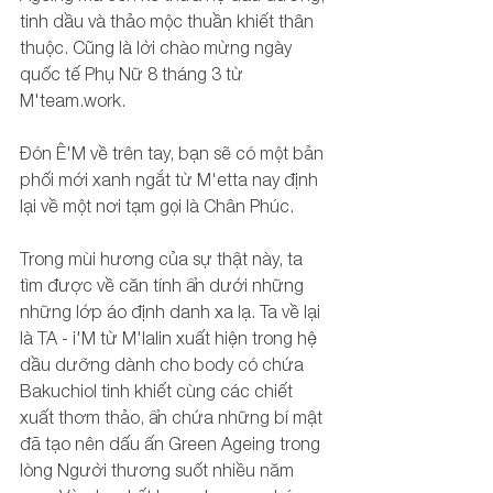
tinh dầu và thảo mộc thuần khiết thân 
thuộc. Cũng là lời chào mừng ngày 
quốc tế Phụ Nữ 8 tháng 3 từ 
M'team.work.
Đón Ê'M về trên tay, bạn sẽ có một bản 
phối mới xanh ngắt từ M'etta nay định 
lại về một nơi tạm gọi là Chân Phúc.
Trong mùi hương của sự thật này, ta 
tìm được về căn tính ẩn dưới những 
những lớp áo định danh xa lạ. Ta về lại 
là TA - i'M từ M'lalin xuất hiện trong hệ 
dầu dưỡng dành cho body có chứa 
Bakuchiol tinh khiết cùng các chiết 
xuất thơm thảo, ẩn chứa những bí mật 
đã tạo nên dấu ấn Green Ageing trong 
lòng Người thương suốt nhiều năm 