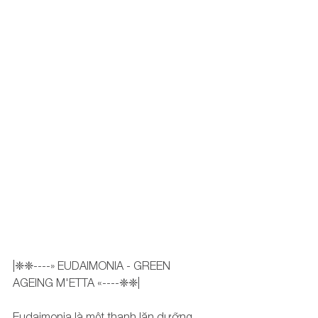
|❈❈----» EUDAIMONIA - GREEN 
AGEING M'ETTA «----❈❈|
Eudaimonia là một thanh lăn dưỡng 