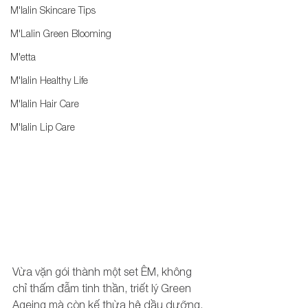
M'lalin Skincare Tips
M'Lalin Green Blooming
M'etta
M'lalin Healthy Life
M'lalin Hair Care
M'lalin Lip Care
Vừa vặn gói thành một set ÊM, không 
chỉ thấm đẫm tinh thần, triết lý Green 
Ageing mà còn kế thừa hệ dầu dưỡng, 